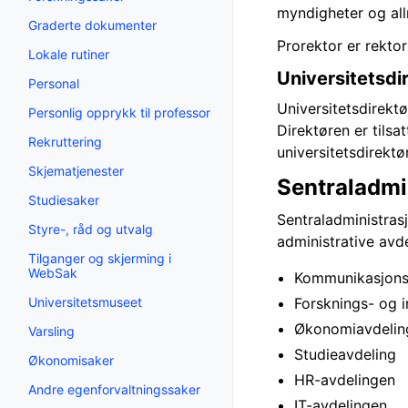
myndigheter og al
Graderte dokumenter
Prorektor er rektor
Lokale rutiner
Universitetsdi
Personal
Universitetsdirektø
Personlig opprykk til professor
Direktøren er tilsa
Rekruttering
universitetsdirektø
Skjematjenester
Sentraladmi
Studiesaker
Sentraladministrasj
Styre-, råd og utvalg
administrative avde
Tilganger og skjerming i
WebSak
Kommunikasjons
Universitetsmuseet
Forsknings- og 
Økonomiavdelin
Varsling
Studieavdeling
Økonomisaker
HR-avdelingen
Andre egenforvaltningssaker
IT-avdelingen