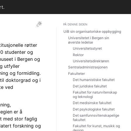
t.
PÅ DENNE SIDEN
UiB sin organisatoriske oppbygging
Universitetet i Bergen sin
øverste ledelse
itusjonelle røtter
Universitetsstyret
00 studenter og
Rektor
smuseet i Bergen og
Universitetsdirektøren
g utfyller
Sentraladministrasjonen
ing og formidling.
Fakulteter
til doktorgrad og i
Det humanistiske fakultet
Det juridiske fakultet
tte ved
Fakultet for naturvitenskap
og teknologi
Det medisinske fakultet
ning,
Det psykologiske fakultet
egien er å
Det samfunnsvitenskapelige
et med stor faglig
fakultet
latert forskning og
Fakultet for kunst, musikk og
design