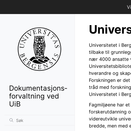
V
Univers
Universitetet i Ber
tilbake til grunnl
nær 4000 ansatte v
Universitetsbibliot
hverandre og skape
Forskningen er det 
Dokumentasjons­
tråd med forsknings
Universitetet i Ber
forvaltning ved
UiB
Fagmiljøene har et 
forskerutdanning o
videreutvikle unive
bredde, men med en