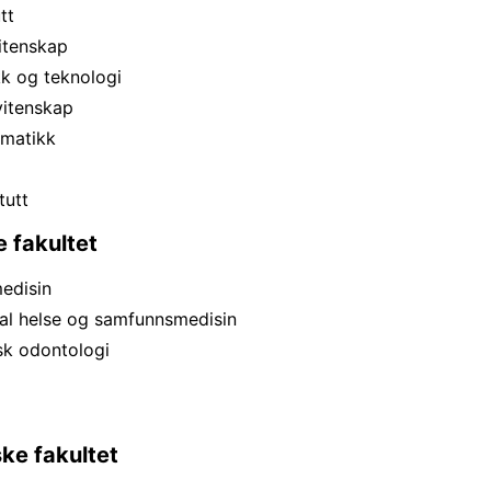
tt
vitenskap
ikk og teknologi
ovitenskap
ormatikk
tutt
 fakultet
medisin
obal helse og samfunnsmedisin
nisk odontologi
2
ke fakultet