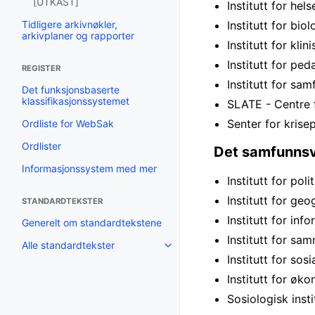
[UTKAST]
Institutt for hel
Tidligere arkivnøkler,
Institutt for bi
arkivplaner og rapporter
Institutt for kli
Institutt for pe
REGISTER
Institutt for sa
Det funksjonsbaserte
klassifikasjonssystemet
SLATE - Centre 
Senter for krise
Ordliste for WebSak
Ordlister
Det samfunnsv
Informasjonssystem med mer
Institutt for pol
Institutt for geo
STANDARDTEKSTER
Institutt for in
Generelt om standardtekstene
Institutt for sa
Alle standardtekster
Institutt for sos
Institutt for øk
Sosiologisk insti