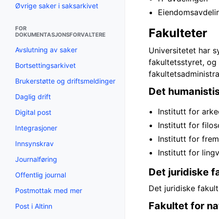
Øvrige saker i saksarkivet
Eiendomsavdeli
FOR
Fakulteter
DOKUMENTASJONSFORVALTERE
Avslutning av saker
Universitetet har 
fakultetsstyret, og
Bortsettingsarkivet
fakultetsadministra
Brukerstøtte og driftsmeldinger
Det humanistis
Daglig drift
Institutt for ark
Digital post
Institutt for fil
Integrasjoner
Institutt for fr
Innsynskrav
Institutt for lin
Journalføring
Det juridiske f
Offentlig journal
Det juridiske fakul
Postmottak med mer
Fakultet for n
Post i Altinn