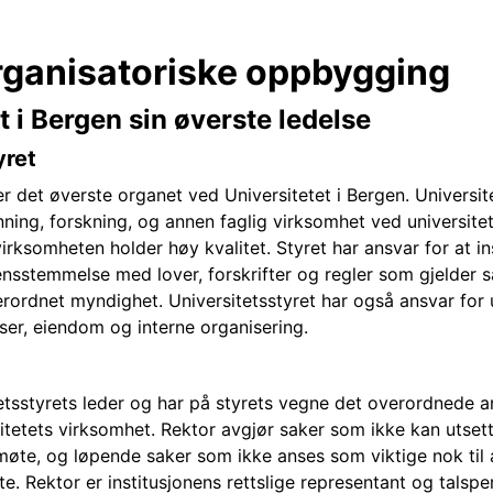
organisatoriske oppbygging
t i Bergen sin øverste ledelse
yret
er det øverste organet ved Universitetet i Bergen. Universit
nning, forskning, og annen faglig virksomhet ved universite
virksomheten holder høy kvalitet. Styret har ansvar for at in
rensstemmelse med lover, forskrifter og regler som gjelder
rordnet myndighet. Universitetsstyret har også ansvar for u
er, eiendom og interne organisering.
tetsstyrets leder og har på styrets vegne det overordnede a
itetets virksomhet. Rektor avgjør saker som ikke kan utsette
e, og løpende saker som ikke anses som viktige nok til at 
e. Rektor er institusjonens rettslige representant og talsp