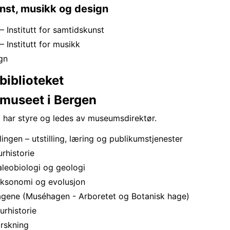
unst, musikk og design
 Institutt for samtidskunst
 Institutt for musikk
ign
biblioteket
smuseet i Bergen
 har styre og ledes av museumsdirektør.
ingen – utstilling, læring og publikumstjenester
urhistorie
aleobiologi og geologi
aksonomi og evolusjon
agene (Muséhagen - Arboretet og Botanisk hage)
urhistorie
orskning