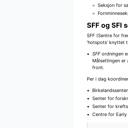
Seksjon for s
Fornminnesek
SFF og SFI s
SFF (Sentre for fr
‘hotspots’ knyttet t
SFF ordningen
er
Målsettingen er a
front.
Per i dag koordiner
Birkelandssente
Senter for fors
Senter for kref
Centre for Earl