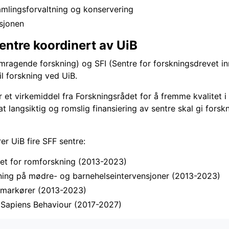
amlingsforvaltning og konservering
sjonen
entre koordinert av UiB
emragende forskning) og SFI (Sentre for forskningsdrevet in
il forskning ved UiB.
 et virkemiddel fra Forskningsrådet for å fremme kvalitet i
t langsiktig og romslig finansiering av sentre skal gi forskn
er UiB fire SFF sentre:
ret for romforskning (2013-2023)
kning på mødre- og barnehelseintervensjoner (2013-2023)
tsmarkører (2013-2023)
y Sapiens Behaviour (2017-2027)