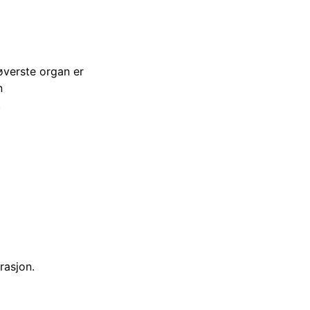
øverste organ er
n
.
rasjon.