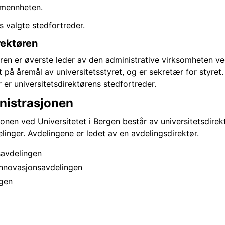
lmennheten.
s valgte stedfortreder.
rektøren
ren er øverste leder av den administrative virksomheten ved
tt på åremål av universitetsstyret, og er sekretær for styret
r er universitetsdirektørens stedfortreder.
nistrasjonen
onen ved Universitetet i Bergen består av universitetsdirek
linger. Avdelingene er ledet av en avdelingsdirektør.
avdelingen
innovasjonsavdelingen
gen