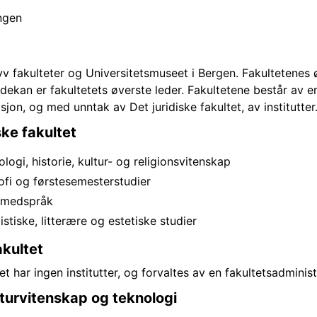
ngen
syv fakulteter og Universitetsmuseet i Bergen. Fakultetenes 
 dekan er fakultetets øverste leder. Fakultetene består av e
sjon, og med unntak av Det juridiske fakultet, av institutter
ke fakultet
eologi, historie, kultur- og religionsvitenskap
osofi og førstesemesterstudier
emmedspråk
gvistiske, litterære og estetiske studier
akultet
tet har ingen institutter, og forvaltes av en fakultetsadminist
aturvitenskap og teknologi