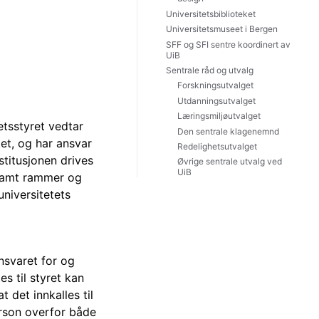
Universitetsbiblioteket
Universitetsmuseet i Bergen
SFF og SFI sentre koordinert av
UiB
Sentrale råd og utvalg
Forskningsutvalget
Utdanningsutvalget
Læringsmiljøutvalget
etsstyret vedtar
Den sentrale klagenemnd
tet, og har ansvar
Redelighetsutvalget
stitusjonen drives
Øvrige sentrale utvalg ved
UiB
 samt rammer og
niversitetets
nsvaret for og
s til styret kan
det innkalles til
erson overfor både