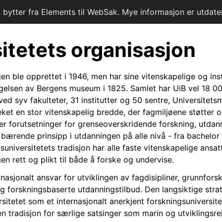
i bytter fra Elements til WebSak. Mye informasjon er utdater
itetets organisasjon
gen ble opprettet i 1946, men har sine vitenskapelige og inst
eggelsen av Bergens museum i 1825. Samlet har UiB vel 18 0
ed syv fakulteter, 31 institutter og 50 sentre, Universitet
eket en stor vitenskapelig bredde, der fagmiljøene støtter o
r forutsetninger for grenseoverskridende forskning, utdann
bærende prinsipp i utdanningen på alle nivå - fra bachelor 
universitetets tradisjon har alle faste vitenskapelige ansa
gen rett og plikt til både å forske og undervise.
nasjonalt ansvar for utviklingen av fagdisipliner, grunnforsk
g forskningsbaserte utdanningstilbud. Den langsiktige strat
rsitetet som et internasjonalt anerkjent forskningsuniversit
 tradisjon for særlige satsinger som marin og utviklingsre