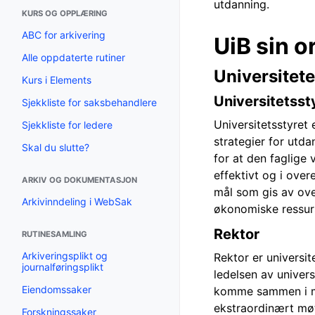
utdanning.
KURS OG OPPLÆRING
ABC for arkivering
UiB sin 
Alle oppdaterte rutiner
Universitete
Kurs i Elements
Universitetsst
Sjekkliste for saksbehandlere
Universitetsstyret 
Sjekkliste for ledere
strategier for utda
Skal du slutte?
for at den faglige 
effektivt og i ove
ARKIV OG DOKUMENTASJON
mål som gis av ove
Arkivinndeling i WebSak
økonomiske ressurs
Rektor
RUTINESAMLING
Arkiveringsplikt og
Rektor er universi
journalføringsplikt
ledelsen av univers
Eiendomssaker
komme sammen i møt
ekstraordinært møt
Forskningssaker