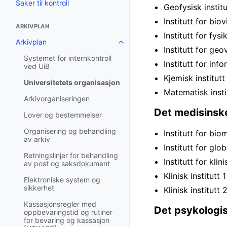
Saker til kontroll
Geofysisk institu
Institutt for bio
ARKIVPLAN
Institutt for fys
Arkivplan
Institutt for ge
Systemet for internkontroll
Institutt for inf
ved UiB
Kjemisk institutt
Universitetets organisasjon
Matematisk insti
Arkivorganiseringen
Det medisinske
Lover og bestemmelser
Organisering og behandling
Institutt for bio
av arkiv
Institutt for gl
Retningslinjer for behandling
Institutt for kli
av post og saksdokument
Klinisk institutt 1
Elektroniske system og
sikkerhet
Klinisk institutt 
Kassasjonsregler med
Det psykologis
oppbevaringstid og rutiner
for bevaring og kassasjon