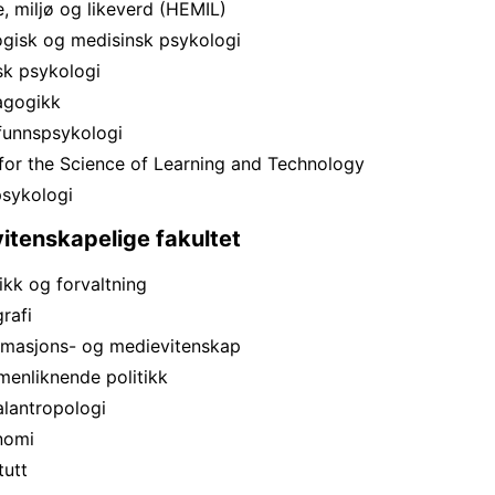
se, miljø og likeverd (HEMIL)
ologisk og medisinsk psykologi
nisk psykologi
dagogikk
mfunnspsykologi
for the Science of Learning and Technology
psykologi
itenskapelige fakultet
itikk og forvaltning
grafi
formasjons- og medievitenskap
mmenliknende politikk
ialantropologi
onomi
tutt