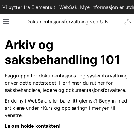
Vi bytter fra Elements til WebSak. Mye informasjon er utda
Dokumentasjons­forvaltning ved UiB
Arkiv og
saksbehandling 101
Faggruppe for dokumentasjons- og systemforvaltning
driver dette nettstedet. Her finner du rutiner for
saksbehandlere, ledere og dokumentasjonsforvaltere.
Er du ny i WebSak, eller bare litt glemsk? Begynn med
artiklene under «Kurs og opplæring» i menyen til
venstre.
La oss holde kontakten!