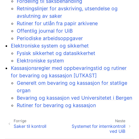
Fordeling til saksbehandling
Retningslinjer for avskriving, utsendelse og
avslutning av saker
Rutiner for utlån fra papir arkivene
Offentlig journal for UiB
Periodiske arbeidsoppgaver
Elektroniske system og sikkerhet
Fysisk sikkerhet og datasikkerhet
Elektroniske system
Kassasjonsregler med oppbevaringstid og rutiner
for bevaring og kassasjon [UTKAST]
Generelt om bevaring og kassasjon for statlige
organ
Bevaring og kassasjon ved Universitetet i Bergen
Rutiner for bevaring og kassasjon
Forrige
Neste
Saker til kontroll
Systemet for internkontroll
ved UiB